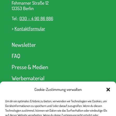
Fehmarner Straße 12
13353 Berlin
Tel.:
030 – 4 90 86 886
>
Kontaktformular
Newsletter
FAQ
Presse & Medien
Werbematerial
Cookie-Zustimmung verwalten
Spendenkonto
Um dir ein optimales Erlebnis zu bieten, verwenden wir Technologien wie Cookies, um
kein Abseits! e.V.
Geräteinformationen zu speichern und/oder darauf zuzugreifen. Wenn du diesen
Berliner Volksbank
Technologien zustimmst, können wir Daten wie das Surfverhalten oder eindeutige IDs
IBAN: DE52 1009 0000 2335 6330 00
auf dieser Website verarbeiten. Wenn du deine Zustimmung nicht erteilst oder