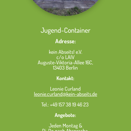
Jugend-Container
Adresse:
kein Abseits! e.V.
c/o LAIV
Auguste-Viktoria-Allee 16C,
13403 Berlin
Kontakt:
Leonie Curland
leonie.curland@kein-abseits.de
Tel.: +
49 157 38 19 46 23
Angebote:
Jeden Montag &
Di-Do nach Absprache.