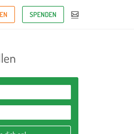
REN
SPENDEN

llen