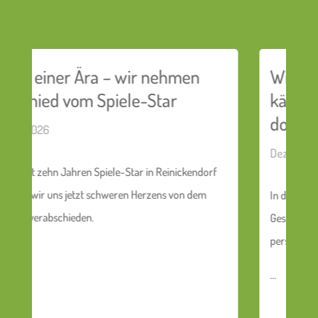
Wir müssen immer so viel
kämpfen – Jetzt erst recht oder
doch zu viel?
Dez. 16, 2025
orf
m
In diesem Editorial teilt Gloria, Gründerin &
Geschäftsführerin von kein Abseits!, ihren ganz
persönlichen Rückblick auf das kein Abseits!-Jahr.
...