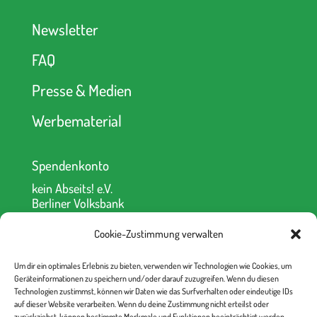
Newsletter
FAQ
Presse & Medien
Werbematerial
Spendenkonto
kein Abseits! e.V.
Berliner Volksbank
IBAN: DE52 1009 0000 2335 6330 00
BIC: BEVODEBB
Cookie-Zustimmung verwalten
Um dir ein optimales Erlebnis zu bieten, verwenden wir Technologien wie Cookies, um
Geräteinformationen zu speichern und/oder darauf zuzugreifen. Wenn du diesen
Technologien zustimmst, können wir Daten wie das Surfverhalten oder eindeutige IDs
auf dieser Website verarbeiten. Wenn du deine Zustimmung nicht erteilst oder
zurückziehst, können bestimmte Merkmale und Funktionen beeinträchtigt werden.