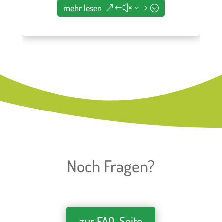
mehr lesen
 lesen
Noch Fragen?
zur FAQ-Seite