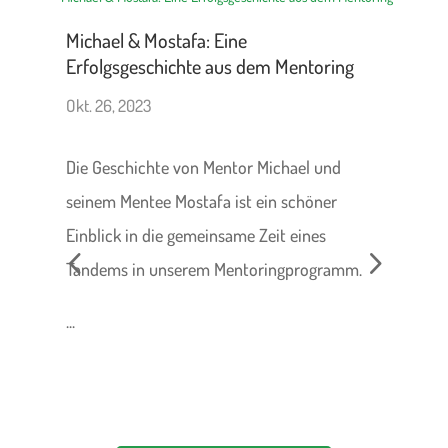
stafa: Eine
Camp United 2023
ichte aus dem Mentoring
Sep. 26, 2023
Die erste Woche der Berlin
e von Mentor Michael und
 Mostafa ist ein schöner
ie gemeinsame Zeit eines
verbrachten wir mit 50 Juge
dem Zeltplatzlager am Heili
diskutierten über die Zukunft 
nserem Mentoringprogramm.