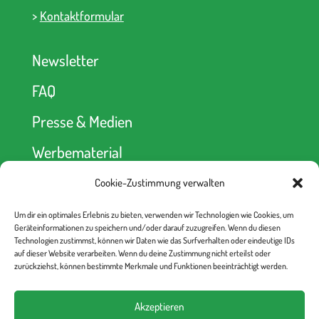
>
Kontaktformular
Newsletter
FAQ
Presse & Medien
Werbematerial
Cookie-Zustimmung verwalten
Spendenkonto
Um dir ein optimales Erlebnis zu bieten, verwenden wir Technologien wie Cookies, um
kein Abseits! e.V.
Geräteinformationen zu speichern und/oder darauf zuzugreifen. Wenn du diesen
Berliner Volksbank
Technologien zustimmst, können wir Daten wie das Surfverhalten oder eindeutige IDs
IBAN: DE52 1009 0000 2335 6330 00
auf dieser Website verarbeiten. Wenn du deine Zustimmung nicht erteilst oder
BIC: BEVODEBB
zurückziehst, können bestimmte Merkmale und Funktionen beeinträchtigt werden.
Akzeptieren