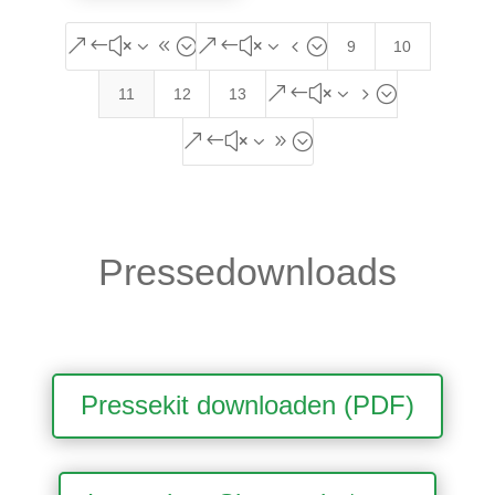
&#x38;
&#x34;
9
10
&#x35;
11
12
13
&#x39;
Pressedownloads
Pressekit downloaden (PDF)