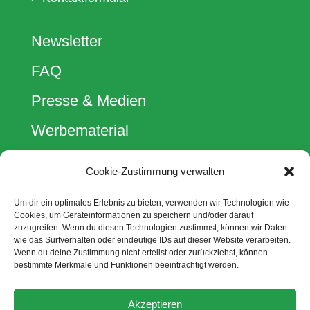
Newsletter
FAQ
Presse & Medien
Werbematerial
Cookie-Zustimmung verwalten
Spendenkonto
kein Abseits! e.V.
Um dir ein optimales Erlebnis zu bieten, verwenden wir Technologien wie
Berliner Volksbank
Cookies, um Geräteinformationen zu speichern und/oder darauf
IBAN: DE52 1009 0000 2335 6330 00
zuzugreifen. Wenn du diesen Technologien zustimmst, können wir Daten
BIC: BEVODEBB
wie das Surfverhalten oder eindeutige IDs auf dieser Website verarbeiten.
Wenn du deine Zustimmung nicht erteilst oder zurückziehst, können
bestimmte Merkmale und Funktionen beeinträchtigt werden.
Akzeptieren