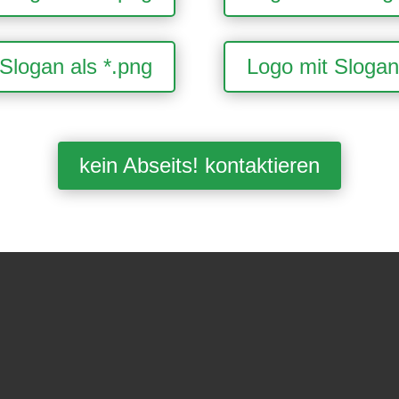
Slogan als *.png
Logo mit Slogan 
kein Abseits! kontaktieren