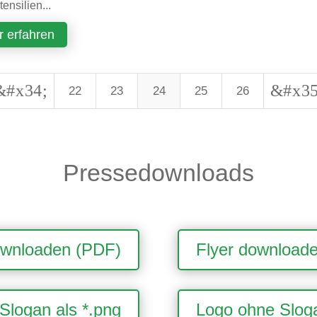
ensilien...
 erfahren
&#x34;
&#x35
22
23
24
25
26
Pressedownloads
ownloaden (PDF)
Flyer download
Slogan als *.png
Logo ohne Sloga