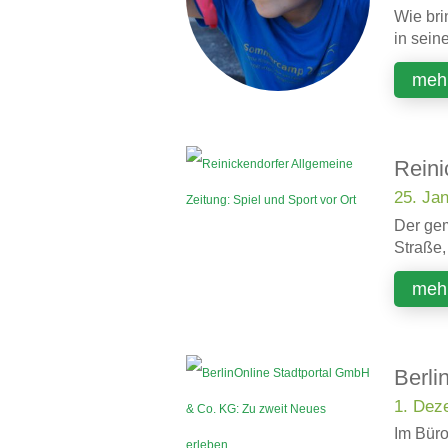
Wie bri
in sein
mehr
Reini
25. Ja
Der gem
Straße,
mehr
Berli
1. Dez
Im Büro