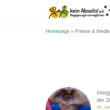
Homepage
»
Presse & Medie
innog
der Z
30. Ja