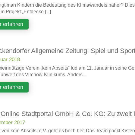
ngt man Kindern die Bedeutung des Klimawandels näher? Diese
em Projekt „Entdecke [...]
 erfahren
ckendorfer Allgemeine Zeitung: Spiel und Sport
nuar 2018
einnützige Verein „kein Abseits“ lud am 11. Januar in seine G
 unweit des Virchow-Klinikums. Anders...
 erfahren
nOnline Stadtportal GmbH & Co. KG: Zu zweit
ember 2017
 von kein Abseits! e.V. geht es hoch her. Das Team packt Kiste