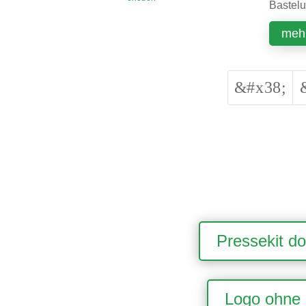
Bastelut
mehr
&#x38;
Pressekit d
Logo ohne 