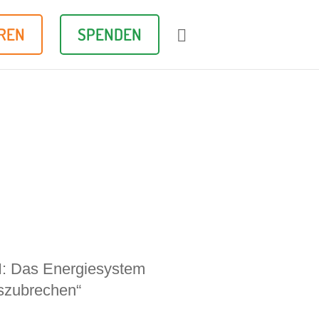
REN
SPENDEN

H: Das Energiesystem
auszubrechen“