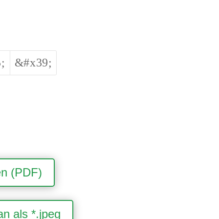
;
&#x39;
en (PDF)
n als *.jpeg