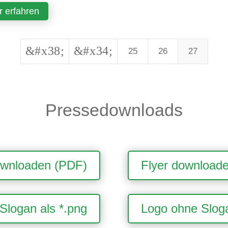
 erfahren
&#x38;
&#x34;
25
26
27
Pressedownloads
ownloaden (PDF)
Flyer download
Slogan als *.png
Logo ohne Sloga