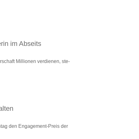
erin im Abseits
schaft Mil­lio­nen ver­die­nen, ste­
alten
ontag den Engagement-Preis der