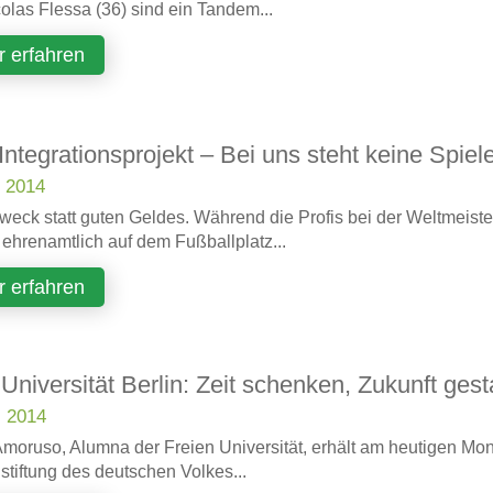
olas Flessa (36) sind ein Tandem...
 erfahren
 Integrationsprojekt – Bei uns steht keine Spiel
i 2014
weck statt gu­ten Gel­des. Wäh­rend die Pro­fis bei der Welt­meis­ter­
eh­ren­amt­lich auf dem Fuß­ball­platz...
 erfahren
 Universität Berlin: Zeit schenken, Zukunft gest
i 2014
Amoruso, Alumna der Freien Universität, erhält am heutigen M
stiftung des deutschen Volkes...