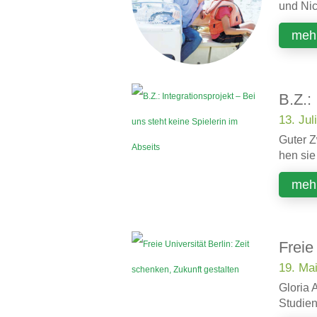
und Nic
mehr
B.Z.:
13. Jul
Gu­ter Z
hen sie 
mehr
Freie
19. Ma
Gloria 
Studien