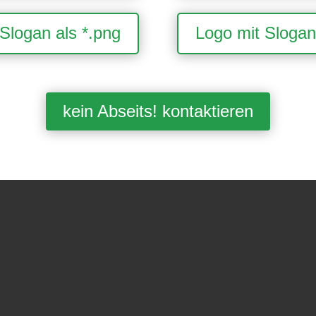
Slogan als *.png
Logo mit Slogan 
kein Abseits! kontaktieren