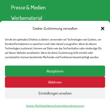
Presse & Medien
Werbematerial
Cookie-Zustimmung verwalten
Spendenkonto
Um dir ein optimales Erlebnis zu bieten, verwenden wir Technologien wie Cookies, um
kein Abseits! e.V.
Geräteinformationen zu speichern und/oder darauf zuzugreifen. Wenn du diesen
Berliner Volksbank
Technologien zustimmst, können wir Daten wie das Surfverhalten oder eindeutige IDs
IBAN: DE52 1009 0000 2335 6330 00
auf dieser Website verarbeiten. Wenn du deine Zustimmung nicht erteilst oder
BIC: BEVODEBB
zurückziehst, können bestimmte Merkmale und Funktionen beeinträchtigt werden.
Akzeptieren
Ablehnen
Einstellungen ansehen
kein Abseits! e.V., 2025
Impressum
Datenschutzerklärung
Cookie-Richtlinie
Cookie-Richtlinie
Datenschutzerklärung
Impressum