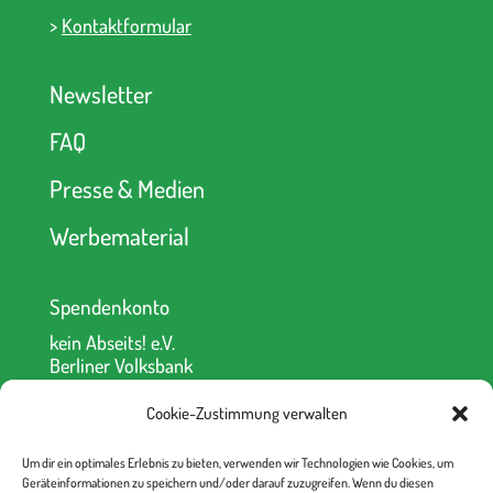
>
Kontaktformular
Newsletter
FAQ
Presse & Medien
Werbematerial
Spendenkonto
kein Abseits! e.V.
Berliner Volksbank
IBAN: DE52 1009 0000 2335 6330 00
BIC: BEVODEBB
Cookie-Zustimmung verwalten
Um dir ein optimales Erlebnis zu bieten, verwenden wir Technologien wie Cookies, um
Geräteinformationen zu speichern und/oder darauf zuzugreifen. Wenn du diesen