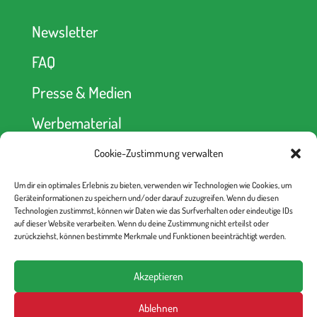
Newsletter
FAQ
Presse & Medien
Werbematerial
Cookie-Zustimmung verwalten
Spendenkonto
Um dir ein optimales Erlebnis zu bieten, verwenden wir Technologien wie Cookies, um
kein Abseits! e.V.
Geräteinformationen zu speichern und/oder darauf zuzugreifen. Wenn du diesen
Berliner Volksbank
Technologien zustimmst, können wir Daten wie das Surfverhalten oder eindeutige IDs
IBAN: DE52 1009 0000 2335 6330 00
auf dieser Website verarbeiten. Wenn du deine Zustimmung nicht erteilst oder
BIC: BEVODEBB
zurückziehst, können bestimmte Merkmale und Funktionen beeinträchtigt werden.
Akzeptieren
Ablehnen