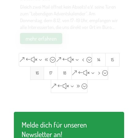
Gleich zwei Mail öffnet kein Abseits! e.V. seine Türen
zum “Lebendigen Adventskalender”. Am
Donnerstag, dem 8.12. von 17-19 Uhr, empfangen wir
alle Interessierten, die uns direkt vor Ort im Büro...
mehr erfahren
&#x38;
&#x34;
14
15
&#x35;
16
17
18
&#x39;
Melde dich für unseren
Newsletter an!