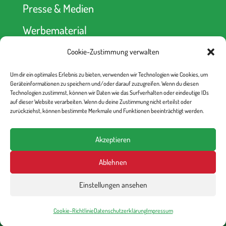
Presse & Medien
Werbematerial
Cookie-Zustimmung verwalten
Spendenkonto
Um dir ein optimales Erlebnis zu bieten, verwenden wir Technologien wie Cookies, um
kein Abseits! e.V.
Geräteinformationen zu speichern und/oder darauf zuzugreifen. Wenn du diesen
Berliner Volksbank
Technologien zustimmst, können wir Daten wie das Surfverhalten oder eindeutige IDs
IBAN: DE52 1009 0000 2335 6330 00
auf dieser Website verarbeiten. Wenn du deine Zustimmung nicht erteilst oder
BIC: BEVODEBB
zurückziehst, können bestimmte Merkmale und Funktionen beeinträchtigt werden.
Akzeptieren
Ablehnen
Einstellungen ansehen
kein Abseits! e.V., 2025
Impressum
Datenschutzerklärung
Cookie-Richtlinie
Cookie-Richtlinie
Datenschutzerklärung
Impressum