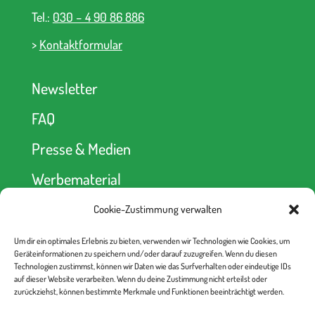
Tel.:
030 – 4 90 86 886
>
Kontaktformular
Newsletter
FAQ
Presse & Medien
Werbematerial
Cookie-Zustimmung verwalten
Spendenkonto
Um dir ein optimales Erlebnis zu bieten, verwenden wir Technologien wie Cookies, um
kein Abseits! e.V.
Geräteinformationen zu speichern und/oder darauf zuzugreifen. Wenn du diesen
Berliner Volksbank
Technologien zustimmst, können wir Daten wie das Surfverhalten oder eindeutige IDs
IBAN: DE52 1009 0000 2335 6330 00
auf dieser Website verarbeiten. Wenn du deine Zustimmung nicht erteilst oder
BIC: BEVODEBB
zurückziehst, können bestimmte Merkmale und Funktionen beeinträchtigt werden.