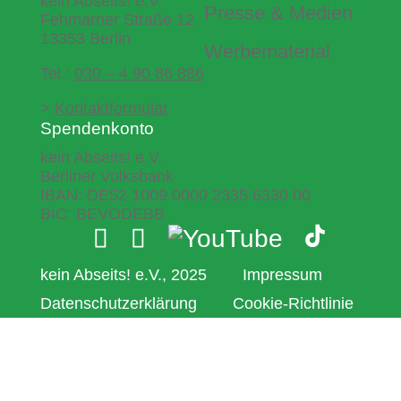
kein Abseits! e.V.
Presse & Medien
Fehmarner Straße 12
13353 Berlin
Werbematerial
Tel.:
030 – 4 90 86 886
>
Kontaktformular
Spendenkonto
kein Abseits! e.V.
Berliner Volksbank
IBAN: DE52 1009 0000 2335 6330 00
BIC: BEVODEBB
kein Abseits! e.V., 2025
Impressum
Datenschutzerklärung
Cookie-Richtlinie