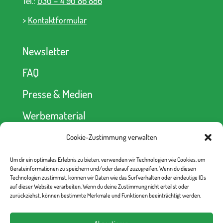
Tel.:
030 – 4 90 86 886
>
Kontaktformular
Newsletter
FAQ
Presse & Medien
Werbematerial
Cookie-Zustimmung verwalten
Spendenkonto
Um dir ein optimales Erlebnis zu bieten, verwenden wir Technologien wie Cookies, um
kein Abseits! e.V.
Geräteinformationen zu speichern und/oder darauf zuzugreifen. Wenn du diesen
Berliner Volksbank
Technologien zustimmst, können wir Daten wie das Surfverhalten oder eindeutige IDs
IBAN: DE52 1009 0000 2335 6330 00
auf dieser Website verarbeiten. Wenn du deine Zustimmung nicht erteilst oder
BIC: BEVODEBB
zurückziehst, können bestimmte Merkmale und Funktionen beeinträchtigt werden.