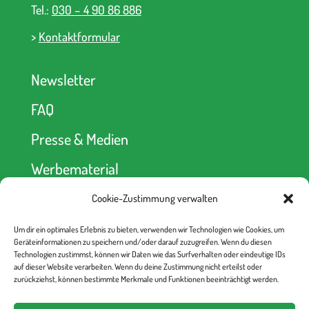
Tel.:
030 – 4 90 86 886
>
Kontaktformular
Newsletter
FAQ
Presse & Medien
Werbematerial
Cookie-Zustimmung verwalten
Spendenkonto
Um dir ein optimales Erlebnis zu bieten, verwenden wir Technologien wie Cookies, um
kein Abseits! e.V.
Geräteinformationen zu speichern und/oder darauf zuzugreifen. Wenn du diesen
Berliner Volksbank
Technologien zustimmst, können wir Daten wie das Surfverhalten oder eindeutige IDs
IBAN: DE52 1009 0000 2335 6330 00
auf dieser Website verarbeiten. Wenn du deine Zustimmung nicht erteilst oder
BIC: BEVODEBB
zurückziehst, können bestimmte Merkmale und Funktionen beeinträchtigt werden.