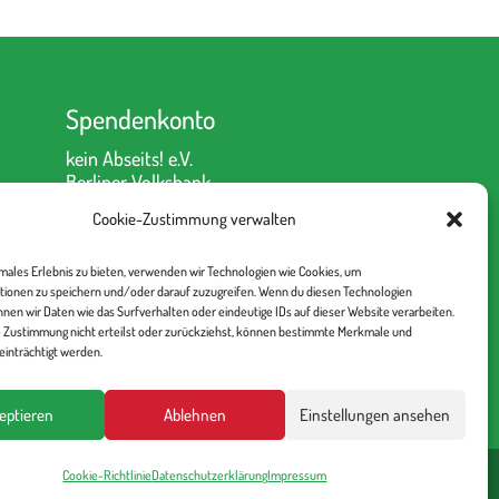
Spendenkonto
kein Abseits! e.V.
Berliner Volksbank
IBAN: DE52 1009 0000 2335
Cookie-Zustimmung verwalten
6330 00
BIC: BEVODEBB
imales Erlebnis zu bieten, verwenden wir Technologien wie Cookies, um
tionen zu speichern und/oder darauf zuzugreifen. Wenn du diesen Technologien
nen wir Daten wie das Surfverhalten oder eindeutige IDs auf dieser Website verarbeiten.
 Zustimmung nicht erteilst oder zurückziehst, können bestimmte Merkmale und
inträchtigt werden.
eptieren
Ablehnen
Einstellungen ansehen
Cookie-Richtlinie
Datenschutzerklärung
Impressum