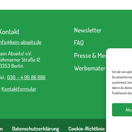
Newsletter
Kontakt
FAQ
info@kein-abseits.de
kein Abseits! e.V.
Presse & Medien
Fehmarner Straße 12
13353 Berlin
Werbematerial
Um dir ein opt
Tel.:
030 – 4 90 86 886
Geräteinforma
zustimmst, kön
Wenn du deine
>
Kontaktformular
Funktionen bee
Akz
m
Datenschutzerklärung
Cookie-Richtlinie