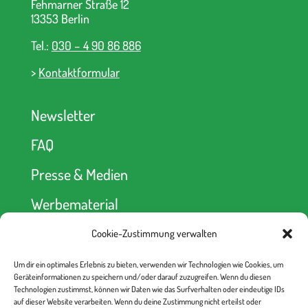
Fehmarner Straße 12
13353 Berlin
Tel.:
030 – 4 90 86 886
>
Kontaktformular
Newsletter
FAQ
Presse & Medien
Werbematerial
Cookie-Zustimmung verwalten
Spendenkonto
Um dir ein optimales Erlebnis zu bieten, verwenden wir Technologien wie Cookies, um
kein Abseits! e.V.
Geräteinformationen zu speichern und/oder darauf zuzugreifen. Wenn du diesen
Berliner Volksbank
Technologien zustimmst, können wir Daten wie das Surfverhalten oder eindeutige IDs
IBAN: DE52 1009 0000 2335 6330 00
auf dieser Website verarbeiten. Wenn du deine Zustimmung nicht erteilst oder