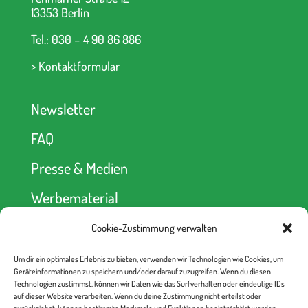
13353 Berlin
Tel.:
030 – 4 90 86 886
>
Kontaktformular
Newsletter
FAQ
Presse & Medien
Werbematerial
Cookie-Zustimmung verwalten
Spendenkonto
Um dir ein optimales Erlebnis zu bieten, verwenden wir Technologien wie Cookies, um
kein Abseits! e.V.
Geräteinformationen zu speichern und/oder darauf zuzugreifen. Wenn du diesen
Berliner Volksbank
Technologien zustimmst, können wir Daten wie das Surfverhalten oder eindeutige IDs
IBAN: DE52 1009 0000 2335 6330 00
auf dieser Website verarbeiten. Wenn du deine Zustimmung nicht erteilst oder
BIC: BEVODEBB