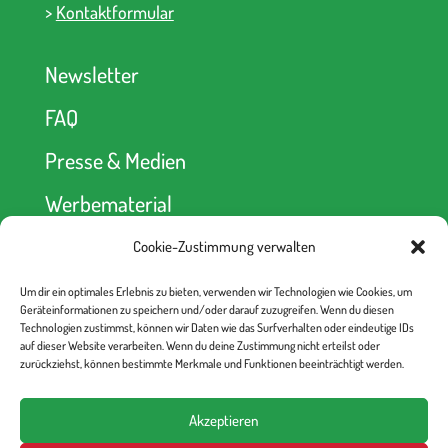
>
Kontaktformular
Newsletter
FAQ
Presse & Medien
Werbematerial
Cookie-Zustimmung verwalten
Spendenkonto
Um dir ein optimales Erlebnis zu bieten, verwenden wir Technologien wie Cookies, um
kein Abseits! e.V.
Geräteinformationen zu speichern und/oder darauf zuzugreifen. Wenn du diesen
Berliner Volksbank
Technologien zustimmst, können wir Daten wie das Surfverhalten oder eindeutige IDs
IBAN: DE52 1009 0000 2335 6330 00
auf dieser Website verarbeiten. Wenn du deine Zustimmung nicht erteilst oder
BIC: BEVODEBB
zurückziehst, können bestimmte Merkmale und Funktionen beeinträchtigt werden.
Akzeptieren