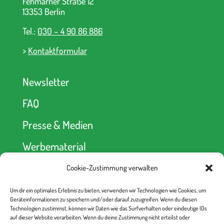
Fehmarner Straße 12
13353 Berlin
Tel.:
030 – 4 90 86 886
>
Kontaktformular
Newsletter
FAQ
Presse & Medien
Werbematerial
Cookie-Zustimmung verwalten
Spendenkonto
Um dir ein optimales Erlebnis zu bieten, verwenden wir Technologien wie Cookies, um
kein Abseits! e.V.
Geräteinformationen zu speichern und/oder darauf zuzugreifen. Wenn du diesen
Berliner Volksbank
Technologien zustimmst, können wir Daten wie das Surfverhalten oder eindeutige IDs
IBAN: DE52 1009 0000 2335 6330 00
auf dieser Website verarbeiten. Wenn du deine Zustimmung nicht erteilst oder