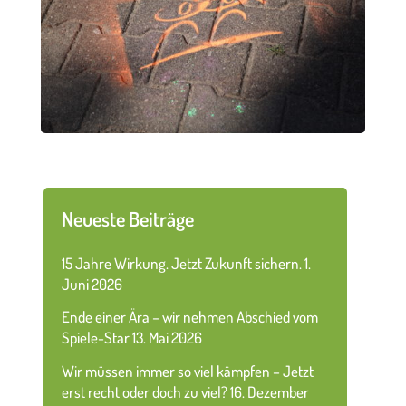
Neueste Beiträge
15 Jahre Wirkung. Jetzt Zukunft sichern.
1.
Juni 2026
Ende einer Ära – wir nehmen Abschied vom
Spiele-Star
13. Mai 2026
Wir müssen immer so viel kämpfen – Jetzt
erst recht oder doch zu viel?
16. Dezember