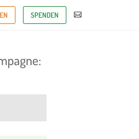
REN
SPENDEN

ampagne: