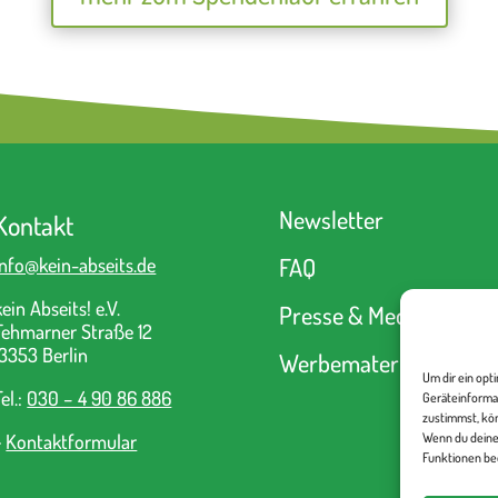
Newsletter
Kontakt
FAQ
info@kein-abseits.de
kein Abseits! e.V.
Presse & Medien
Fehmarner Straße 12
13353 Berlin
Werbematerial
Um dir ein opt
Tel.:
030 – 4 90 86 886
Geräteinforma
zustimmst, kön
>
Kontaktformular
Wenn du deine
Funktionen bee