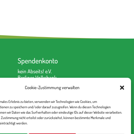
Spendenkonto
kein Abseits! e.V.
Berliner Volksbank
IBAN: DE52 1009 0000 2335
Cookie-Zustimmung verwalten
6330 00
BIC: BEVODEBB
imales Erlebnis zu bieten, verwenden wir Technologien wie Cookies, um
tionen zu speichern und/oder darauf zuzugreifen. Wenn du diesen Technologien
nen wir Daten wie das Surfverhalten oder eindeutige IDs auf dieser Website verarbeiten.
 Zustimmung nicht erteilst oder zurückziehst, können bestimmte Merkmale und
inträchtigt werden.