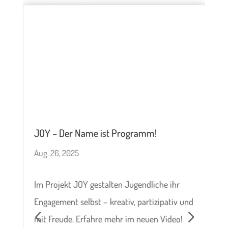
JOY – Der Name ist Programm!
D
R
Aug. 26, 2025
M
Im Projekt JOY gestalten Jugendliche ihr
k
J
Engagement selbst – kreativ, partizipativ und
n
mit Freude. Erfahre mehr im neuen Video!